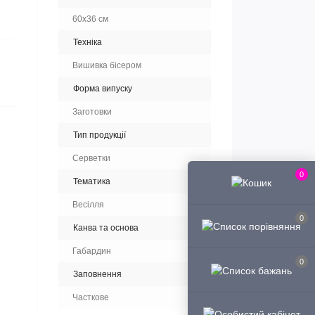
60х36 см
Техніка
Вишивка бісером
Форма випуску
Заготовки
Тип продукції
Серветки
0
Тематика
Весілля
0
Канва та основа
Габардин
0
Заповнення
Часткове