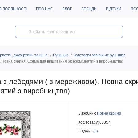
А ЛОЯЛЬНОСТІ
ПРО НАС
БЛОГ
БРЕНДИ
ВІДГУКИ
ПО
рветки, скатертини та інше
Рушники
Заготовки весільних рушників
. Повна скриня. Схема для вишивання бісером(Знятий з виробництва)
а з лебедями ( з мереживом). Повна скр
ятий з виробництва)
Виробник:
Повна скриня
Код товару:
65357
Відгуки:
(0)