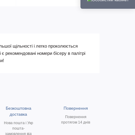
льшої щільності і легко проколюється
 є рекомендовані номери бісеру в палітрі
и!
Безкоштовна
Повернення
доставка
Повернення
протягом 14 днів
Нова пошта і Укр
пошта-
замовлення від