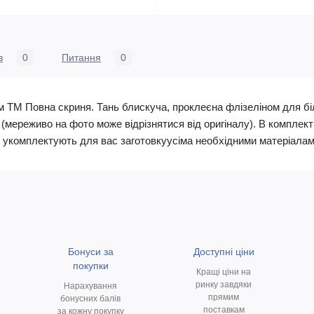
в
0
Питання
0
м ТМ Повна скриня. Тань блискуча, проклеєна флізеліном для бі
(мереживо на фото може відрізнятися від оригіналу). В комплекті
и укомплектують для вас заготовкуусіма необхідними матеріалам
Бонуси за
Доступні ціни
покупки
Кращі ціни на
ринку завдяки
Нарахування
прямим
бонусних балів
поставкам
за кожну покупку