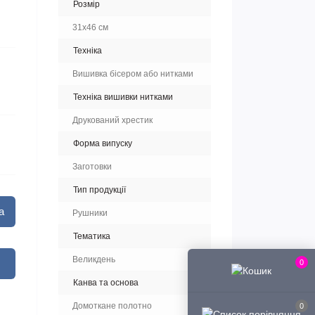
Розмір
31х46 см
Техніка
Вишивка бісером або нитками
Техніка вишивки нитками
Друкований хрестик
Форма випуску
Заготовки
Тип продукції
а
Рушники
Тематика
Великдень
0
Канва та основа
Домоткане полотно
0