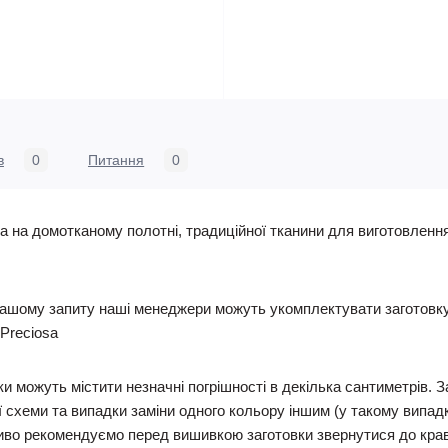
в
0
Питання
0
 на домотканому полотні, традиційної тканини для виготовленн
ашому запиту наші менеджери можуть укомплектувати заготовку п
Preciosa
и можуть містити незначні погрішності в декілька сантиметрів. 
 схеми та випадки заміни одного кольору іншим (у такому випадку
иво рекомендуємо перед вишивкою заготовки звернутися до кравчи