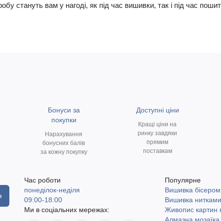
у стануть вам у нагоді, як під час вишивки, так і під час пошит
Бонуси за
Доступні ціни
покупки
Кращі ціни на
ринку завдяки
Нарахування
прямим
бонусних балів
поставкам
за кожну покупку
Час роботи
Популярне
понеділок-неділя
Вишивка бісером
я
09:00-18:00
Вишивка ниткам
Ми в соціальних мережах:
Живопис картин
Алмазна мозаїка