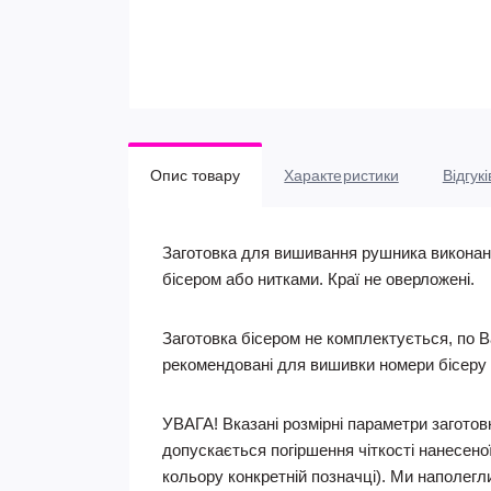
Опис товару
Характеристики
Відгукі
Заготовка для вишивання рушника виконана
бісером або нитками. Краї не оверложені.
Заготовка бісером не комплектується, по В
рекомендовані для вишивки номери бісеру 
УВАГА! Вказані розмірні параметри заготовк
допускається погіршення чіткості нанесеної
кольору конкретній позначці). Ми наполегл