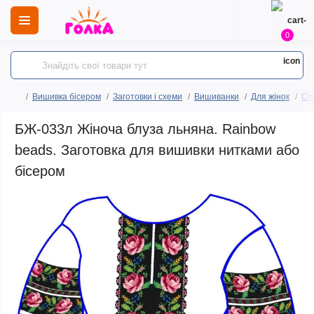
0
Вишивка бісером
Заготовки і схеми
Вишиванки
Для жінок
Сор
БЖ-033л Жіноча блуза льняна. Rainbow
beads. Заготовка для вишивки нитками або
бісером