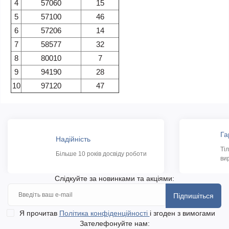
4
57060
15
5
57100
46
6
57206
14
7
58577
32
8
80010
7
9
94190
28
10
97120
47
Га
Надійність
Ті
Більше 10 років досвіду роботи
ви
Слідкуйте за новинками та акціями:
Підпишіться
Я прочитав
Політика конфіденційності
і згоден з вимогами
Зателефонуйте нам: