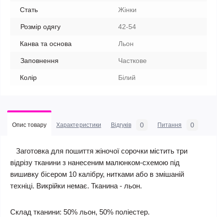
Стать
Жінки
Розмір одягу
42-54
Канва та основа
Льон
Заповнення
Часткове
Колір
Білий
0
0
Опис товару
Характеристики
Відгуків
Питання
Заготовка для пошиття жіночої сорочки містить три
відрізу тканини з нанесеним малюнком-схемою під
вишивку бісером 10 калібру, нитками або в змішаній
техніці. Викрійки немає. Тканина - льон.
Склад тканини: 50% льон, 50% поліестер.