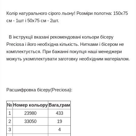
Колір натурального сірого льону!
Розміри полотна: 150х75
см - 1шт і 50х75 см - 2шт.
В інструкції вказані рекомендовані кольори бісеру
Preciosa і його необхідна кількість. Нитками і бісером не
комплектується. При бажанні покупця наші менеджери
можуть укомплектувати заготовку необхідним матеріалом.
Расшифровка бісеру(Preciosa):
№
Номер кольору
Вага,грам
1
23980
433
2
33050
19
3
4