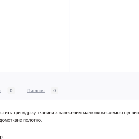
в
0
Питання
0
стить три відрізу тканини з нанесеним малюнком-схемою під виш
- домоткане полотно.
р.