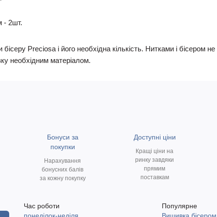
 - 2шт.
 бісеру Preciosa і його необхідна кількість. Нитками і бісером 
ку необхідним матеріалом.
Бонуси за
Доступні ціни
покупки
Кращі ціни на
ринку завдяки
Нарахування
прямим
бонусних балів
поставкам
за кожну покупку
Час роботи
Популярне
понеділок-неділя
Вишивка бісером