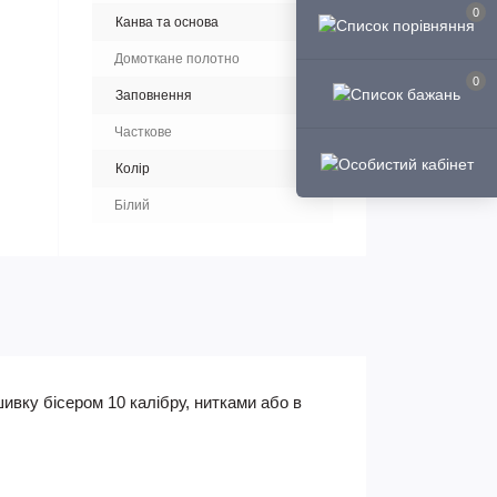
0
Канва та основа
Домоткане полотно
0
Заповнення
Часткове
Колір
Білий
ивку бісером 10 калібру, нитками або в