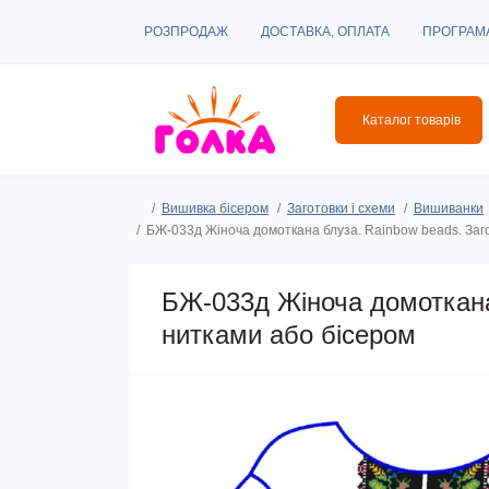
РОЗПРОДАЖ
ДОСТАВКА, ОПЛАТА
ПРОГРАМ
Каталог товарів
Вишивка бісером
Заготовки і схеми
Вишиванки
БЖ-033д Жіноча домоткана блуза. Rainbow beads. Заг
БЖ-033д Жіноча домоткана
нитками або бісером