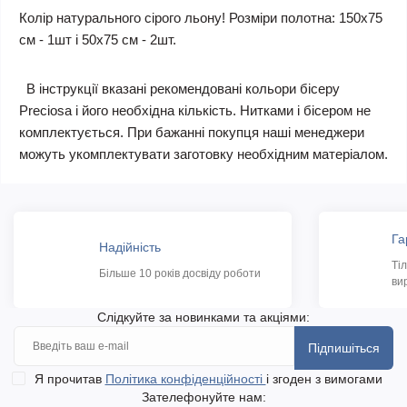
Колір натурального сірого льону!
Розміри полотна: 150х75
см - 1шт і 50х75 см - 2шт.
В інструкції вказані рекомендовані кольори бісеру
Preciosa і його необхідна кількість. Нитками і бісером не
комплектується. При бажанні покупця наші менеджери
можуть укомплектувати заготовку необхідним матеріалом.
Га
Надійність
Ті
Більше 10 років досвіду роботи
ви
Слідкуйте за новинками та акціями:
Підпишіться
Я прочитав
Політика конфіденційності
і згоден з вимогами
Зателефонуйте нам: