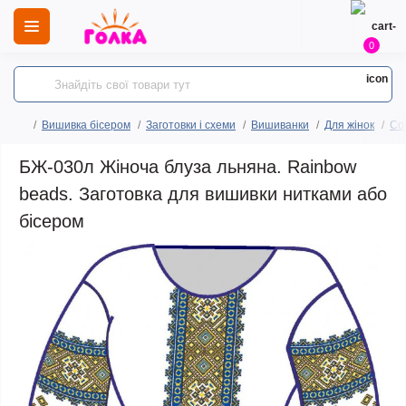
0
Вишивка бісером
Заготовки і схеми
Вишиванки
Для жінок
Сор
БЖ-030л Жіноча блуза льняна. Rainbow
beads. Заготовка для вишивки нитками або
бісером