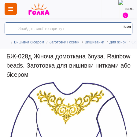
0
Вишивка бісером
Заготовки і схеми
Вишиванки
Для жінок
Сор
БЖ-028д Жіноча домоткана блуза. Rainbow
beads. Заготовка для вишивки нитками або
бісером