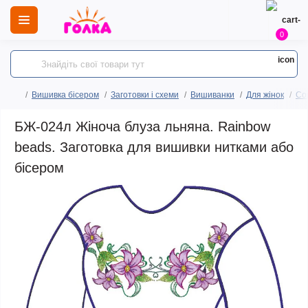
0
Вишивка бісером
Заготовки і схеми
Вишиванки
Для жінок
Сор
БЖ-024л Жіноча блуза льняна. Rainbow
beads. Заготовка для вишивки нитками або
бісером