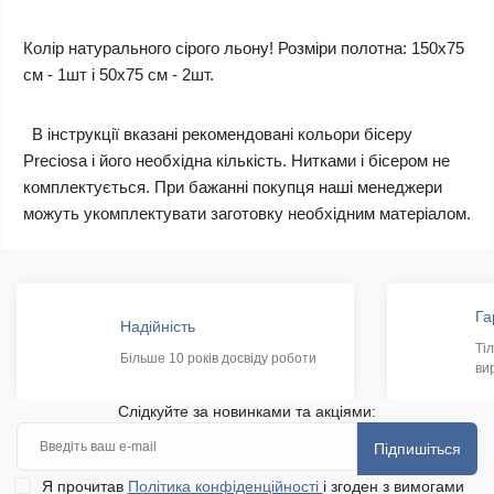
Колір натурального сірого льону!
Розміри полотна: 150х75
см - 1шт і 50х75 см - 2шт.
В інструкції вказані рекомендовані кольори бісеру
Preciosa і його необхідна кількість. Нитками і бісером не
комплектується. При бажанні покупця наші менеджери
можуть укомплектувати заготовку необхідним матеріалом.
Га
Надійність
Ті
Більше 10 років досвіду роботи
ви
Слідкуйте за новинками та акціями:
Підпишіться
Я прочитав
Політика конфіденційності
і згоден з вимогами