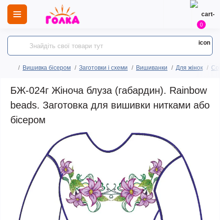
0
Вишивка бісером
Заготовки і схеми
Вишиванки
Для жінок
Сор
БЖ-024г Жіноча блуза (габардин). Rainbow
beads. Заготовка для вишивки нитками або
бісером