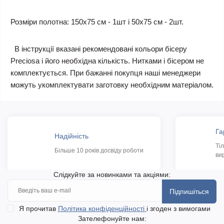
Розміри полотна: 150х75 см - 1шт і 50х75 см - 2шт.
В інструкції вказані рекомендовані кольори бісеру
Preciosa і його необхідна кількість. Нитками і бісером не
комплектується. При бажанні покупця наші менеджери
можуть укомплектувати заготовку необхідним матеріалом.
Га
Надійність
Ті
Більше 10 років досвіду роботи
ви
Слідкуйте за новинками та акціями:
Підпишіться
Я прочитав
Політика конфіденційності
і згоден з вимогами
Зателефонуйте нам: