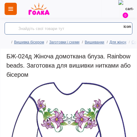
0
Вишивка бісером
Заготовки і схеми
Вишиванки
Для жінок
Сор
БЖ-024д Жіноча домоткана блуза. Rainbow
beads. Заготовка для вишивки нитками або
бісером