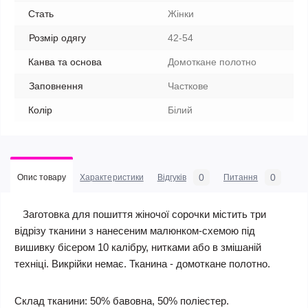
Стать
Жінки
Розмір одягу
42-54
Канва та основа
Домоткане полотно
Заповнення
Часткове
Колір
Білий
0
0
Опис товару
Характеристики
Відгуків
Питання
Заготовка для пошиття жіночої сорочки містить три
відрізу тканини з нанесеним малюнком-схемою під
вишивку бісером 10 калібру, нитками або в змішаній
техніці. Викрійки немає. Тканина - домоткане полотно.
Склад тканини: 50% бавовна, 50% поліестер.