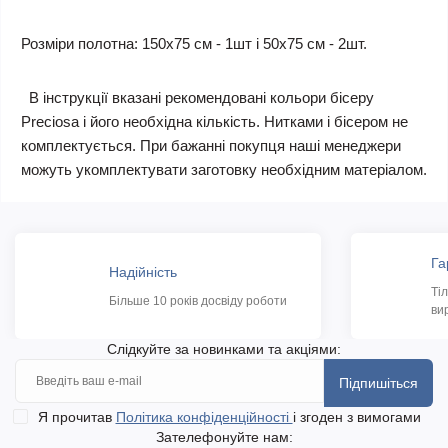
Розміри полотна: 150х75 см - 1шт і 50х75 см - 2шт.
В інструкції вказані рекомендовані кольори бісеру
Preciosa і його необхідна кількість. Нитками і бісером не
комплектується. При бажанні покупця наші менеджери
можуть укомплектувати заготовку необхідним матеріалом.
Га
Надійність
Ті
Більше 10 років досвіду роботи
ви
Слідкуйте за новинками та акціями:
Підпишіться
Я прочитав
Політика конфіденційності
і згоден з вимогами
Зателефонуйте нам: