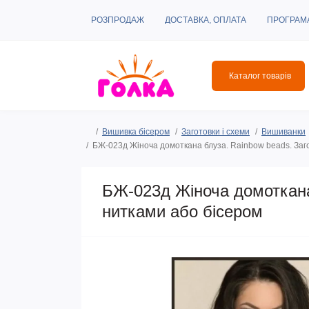
РОЗПРОДАЖ
ДОСТАВКА, ОПЛАТА
ПРОГРАМ
Каталог товарів
Вишивка бісером
Заготовки і схеми
Вишиванки
БЖ-023д Жіноча домоткана блуза. Rainbow beads. Заг
БЖ-023д Жіноча домоткана
нитками або бісером