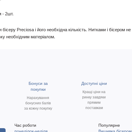
 - 2шт.
 бісеру Preciosa і його необхідна кількість. Нитками і бісером 
ку необхідним матеріалом.
Бонуси за
Доступні ціни
покупки
Кращі ціни на
ринку завдяки
Нарахування
прямим
бонусних балів
поставкам
за кожну покупку
Час роботи
Популярне
понеділок-неділя
Вишивка бісером