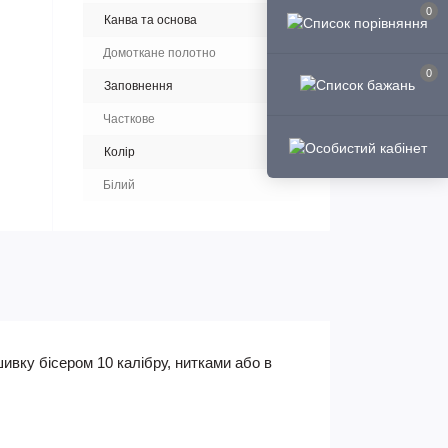
0
Канва та основа
Домоткане полотно
0
Заповнення
Часткове
Колір
Білий
ивку бісером 10 калібру, нитками або в