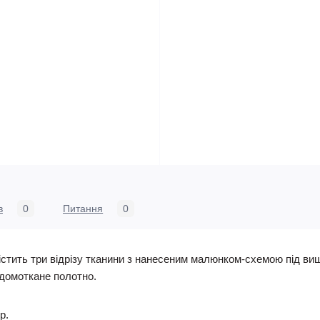
в
0
Питання
0
стить три відрізу тканини з нанесеним малюнком-схемою під виш
- домоткане полотно.
р.