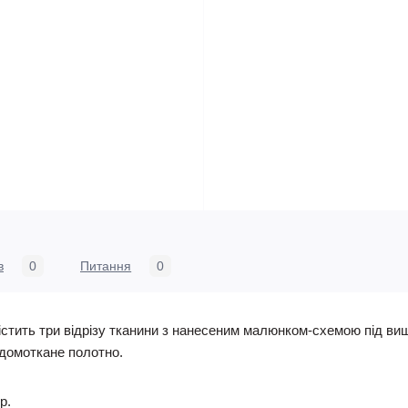
в
0
Питання
0
стить три відрізу тканини з нанесеним малюнком-схемою під виш
- домоткане полотно.
р.