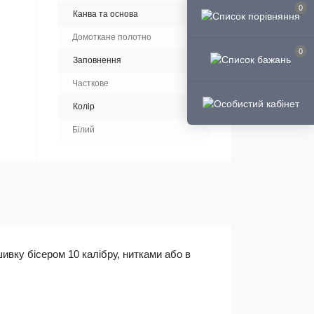
0
Канва та основа
Домоткане полотно
0
Заповнення
Часткове
Колір
Білий
ивку бісером 10 калібру, нитками або в