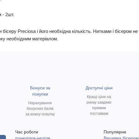
 - 2шт.
 бісеру Preciosa і його необхідна кількість. Нитками і бісером 
ку необхідним матеріалом.
Бонуси за
Доступні ціни
покупки
Кращі ціни на
ринку завдяки
Нарахування
прямим
бонусних балів
поставкам
за кожну покупку
Час роботи
Популярне
понеділок-неділя
Вишивка бісером