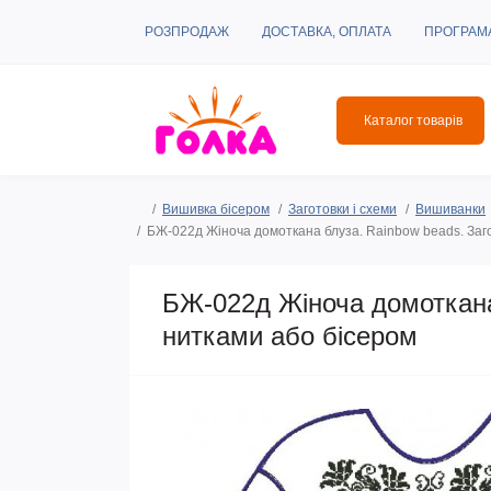
РОЗПРОДАЖ
ДОСТАВКА, ОПЛАТА
ПРОГРАМ
Каталог товарів
Вишивка бісером
Заготовки і схеми
Вишиванки
БЖ-022д Жіноча домоткана блуза. Rainbow beads. Заг
БЖ-022д Жіноча домоткана
нитками або бісером