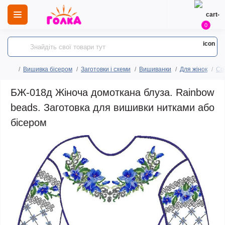
0
Вишивка бісером
Заготовки і схеми
Вишиванки
Для жінок
Сор
БЖ-018д Жіноча домоткана блуза. Rainbow
beads. Заготовка для вишивки нитками або
бісером