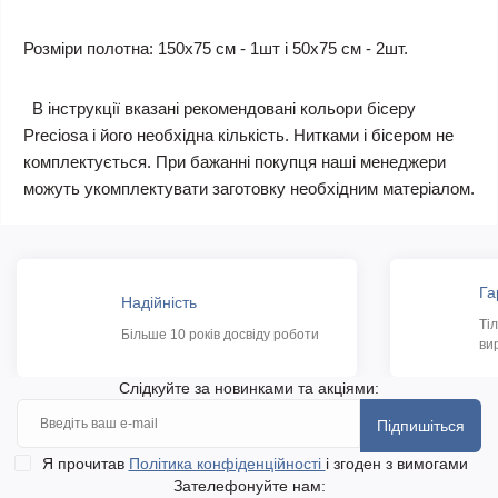
Розміри полотна: 150х75 см - 1шт і 50х75 см - 2шт.
В інструкції вказані рекомендовані кольори бісеру
Preciosa і його необхідна кількість. Нитками і бісером не
комплектується. При бажанні покупця наші менеджери
можуть укомплектувати заготовку необхідним матеріалом.
Га
Надійність
Ті
Більше 10 років досвіду роботи
ви
Слідкуйте за новинками та акціями:
Підпишіться
Я прочитав
Політика конфіденційності
і згоден з вимогами
Зателефонуйте нам: