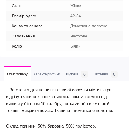
Стать
Жінки
Розмір одягу
42-54
Канва та основа
Домоткане полотно
Заповнення
Часткове
Колір
Білий
0
0
Опис товару
Характеристики
Відгуків
Питання
Заготовка для пошиття жіночої сорочки містить три
відрізу тканини з нанесеним малюнком-схемою під
вишивку бісером 10 калібру, нитками або в змішаній
техніці. Викрійки немає. Тканина - домоткане полотно.
Склад тканини: 50% бавовна, 50% поліестер.