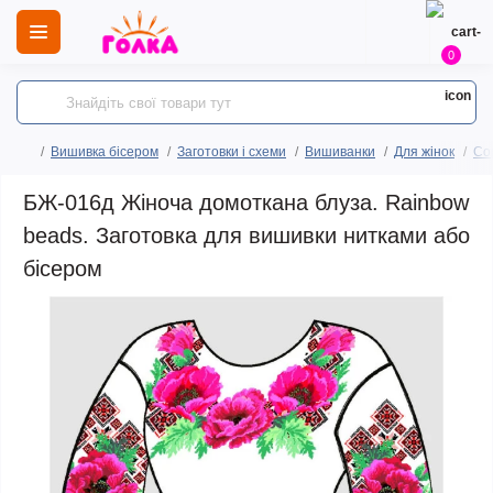
0
Вишивка бісером
Заготовки і схеми
Вишиванки
Для жінок
Сор
БЖ-016д Жіноча домоткана блуза. Rainbow
beads. Заготовка для вишивки нитками або
бісером