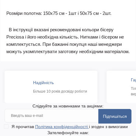
Розміри полотна: 150х75 см - 1шт і 50х75 см - 2шт.
В інструкції вказані рекомендовані кольори бісеру
Preciosa і його необхідна кількість. Нитками і бісером не
комплектується. При бажанні покупця наші менеджери
можуть укомплектувати заготовку необхідним матеріалом.
Га
Надійність
Ті
Більше 10 років досвіду роботи
ви
Слідкуйте за новинками та акціями:
Підпишіться
Я прочитав
Політика конфіденційності
і згоден з вимогами
Зателефонуйте нам: