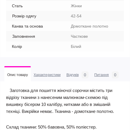
Стать
Жінки
Розмір одягу
42-54
Канва та основа
Домоткане полотно
Заповнення
Часткове
Колір
Білий
0
0
Опис товару
Характеристики
Відгуків
Питання
Заготовка для пошиття жіночої сорочки містить три
відрізу тканини з нанесеним малюнком-схемою під
вишивку бісером 10 калібру, нитками або в змішаній
техніці. Викрійки немає. Тканина - домоткане полотно.
Склад тканини: 50% бавовна, 50% поліестер.