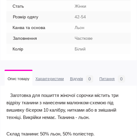
Стать
Жінки
Розмір одягу
42-54
Канва та основа
Льон
Заповнення
Часткове
Колір
Білий
0
0
Опис товару
Характеристики
Відгуків
Питання
Заготовка для пошиття жіночої сорочки містить три
відрізу тканини з нанесеним малюнком-схемою під
вишивку бісером 10 калібру, нитками або в змішаній
техніці. Викрійки немає. Тканина - льон.
Склад тканини: 50% льон, 50% поліестер.