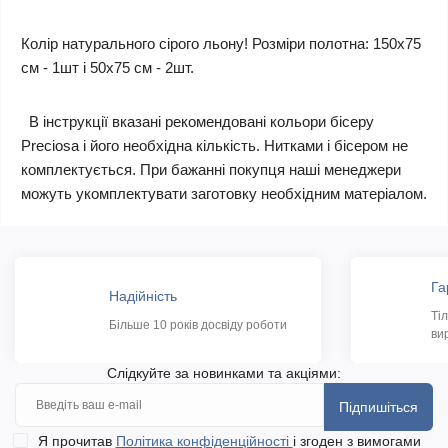
Колір натурального сірого льону!
Розміри полотна: 150х75
см - 1шт і 50х75 см - 2шт.
В інструкції вказані рекомендовані кольори бісеру
Preciosa і його необхідна кількість. Нитками і бісером не
комплектується. При бажанні покупця наші менеджери
можуть укомплектувати заготовку необхідним матеріалом.
Га
Надійність
Ті
Більше 10 років досвіду роботи
ви
Слідкуйте за новинками та акціями:
Підпишіться
Я прочитав
Політика конфіденційності
і згоден з вимогами