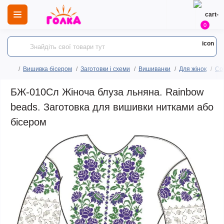
0
Вишивка бісером
Заготовки і схеми
Вишиванки
Для жінок
Сор
БЖ-010Сл Жіноча блуза льняна. Rainbow
beads. Заготовка для вишивки нитками або
бісером