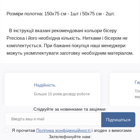
Розміри полотна: 150х75 см - 1шт і 50х75 см - 2шт.
В інструкції вказані рекомендовані кольори бісеру
Preciosa і його необхідна кількість. Нитками і бісером не
комплектується. При бажанні покупця наші менеджери
можуть укомплектувати заготовку необхідним матеріалом.
Га
Надійність
Ті
Більше 10 років досвіду роботи
ви
Слідкуйте за новинками та акціями:
Підпишіться
Я прочитав
Політика конфіденційності
і згоден з вимогами
Зателефонуйте нам: