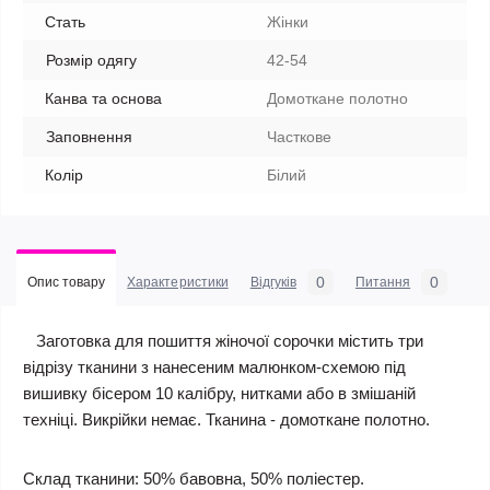
Стать
Жінки
Розмір одягу
42-54
Канва та основа
Домоткане полотно
Заповнення
Часткове
Колір
Білий
0
0
Опис товару
Характеристики
Відгуків
Питання
Заготовка для пошиття жіночої сорочки містить три
відрізу тканини з нанесеним малюнком-схемою під
вишивку бісером 10 калібру, нитками або в змішаній
техніці. Викрійки немає. Тканина - домоткане полотно.
Склад тканини: 50% бавовна, 50% поліестер.