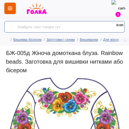
0
Вишивка бісером
Заготовки і схеми
Вишиванки
Для жінок
Сор
БЖ-005д Жіноча домоткана блуза. Rainbow
beads. Заготовка для вишивки нитками або
бісером