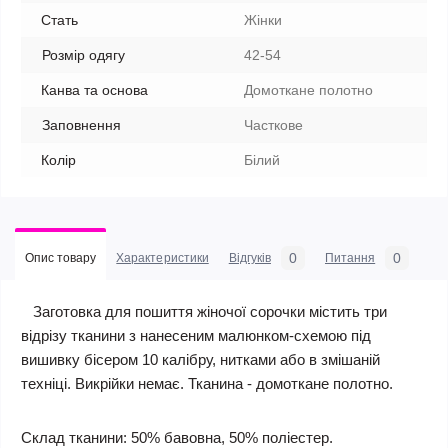
Стать
Жінки
Розмір одягу
42-54
Канва та основа
Домоткане полотно
Заповнення
Часткове
Колір
Білий
0
0
Опис товару
Характеристики
Відгуків
Питання
Заготовка для пошиття жіночої сорочки містить три
відрізу тканини з нанесеним малюнком-схемою під
вишивку бісером 10 калібру, нитками або в змішаній
техніці. Викрійки немає. Тканина - домоткане полотно.
Склад тканини: 50% бавовна, 50% поліестер.