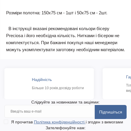
Розміри полотна: 150х75 см - 1шт і 50х75 см - 2шт.
В інструкції вказані рекомендовані кольори бісеру
Preciosa і його необхідна кількість. Нитками і бісером не
комплектується. При бажанні покупця наші менеджери
можуть укомплектувати заготовку необхідним матеріалом.
Га
Надійність
Ті
Більше 10 років досвіду роботи
ви
Слідкуйте за новинками та акціями:
Підпишіться
Я прочитав
Політика конфіденційності
і згоден з вимогами
Зателефонуйте нам: