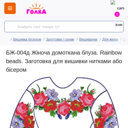
0
Вишивка бісером
Заготовки і схеми
Вишиванки
Для жінок
Сор
БЖ-004д Жіноча домоткана блуза. Rainbow
beads. Заготовка для вишивки нитками або
бісером