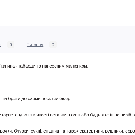
в
0
Питання
0
Тканина - габардин з нанесеним малюнком.
ідібрати до схеми чеський бісер.
ристовувати в якості вставки в одяг або будь-яке інше виріб, 
очки, блузки, сукні, спідниці, а також скатертини, рушники, сер