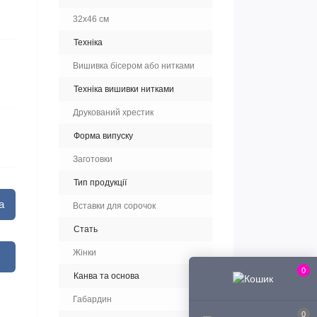
32х46 см
Техніка
Вишивка бісером або нитками
Техніка вишивки нитками
Друкований хрестик
Форма випуску
Заготовки
Тип продукції
а
Вставки для сорочок
Стать
Жінки
0
Канва та основа
Габардин
0