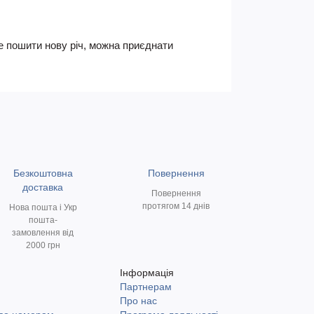
е пошити нову річ, можна приєднати
Безкоштовна
Повернення
доставка
Повернення
протягом 14 днів
Нова пошта і Укр
пошта-
замовлення від
2000 грн
Інформація
Партнерам
и
Про нас