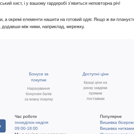
ький хист, і у вашому гардеробі з'явиться неповторна річ!
, а окремі елементи нашити на готовий одяг. Якщо ж ви плануєт
, додавши між ними, наприклад, мережку.
Бонуси за
Доступні ціни
покупки
Кращі ціни на
ринку завдяки
Нарахування
прямим
бонусних балів
поставкам
за кожну покупку
Час роботи
Популярне
понеділок-неділя
Вишивка бісером
я
09:00-18:00
Вишивка ниткам