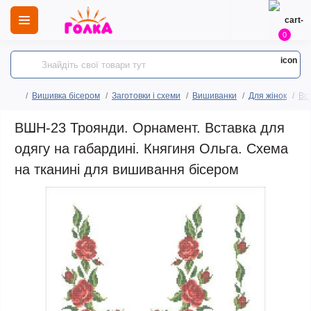
0
Вишивка бісером
Заготовки і схеми
Вишиванки
Для жінок
Вс
ВШН-23 Троянди. Орнамент. Вставка для
одягу на габардині. Княгиня Ольга. Схема
на тканині для вишивання бісером