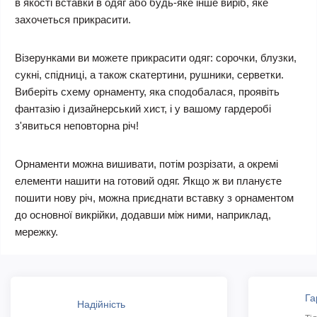
в якості вставки в одяг або будь-яке інше виріб, яке
захочеться прикрасити.
Візерунками ви можете прикрасити одяг: сорочки, блузки,
сукні, спідниці, а також скатертини, рушники, серветки.
Виберіть схему орнаменту, яка сподобалася, проявіть
фантазію і дизайнерський хист, і у вашому гардеробі
з'явиться неповторна річ!
Орнаменти можна вишивати, потім розрізати, а окремі
елементи нашити на готовий одяг. Якщо ж ви плануєте
пошити нову річ, можна приєднати вставку з орнаментом
до основної викрійки, додавши між ними, наприклад,
мережку.
Га
Надійність