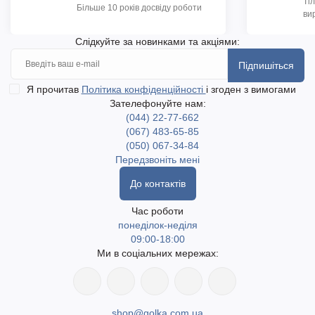
Ті
Більше 10 років досвіду роботи
ви
Слідкуйте за новинками та акціями:
Підпишіться
Я прочитав
Політика конфіденційності
і згоден з вимогами
Зателефонуйте нам:
(044) 22-77-662
(067) 483-65-85
(050) 067-34-84
Передзвоніть мені
До контактів
Час роботи
понеділок-неділя
09:00-18:00
Ми в соціальних мережах:
shop@golka.com.ua