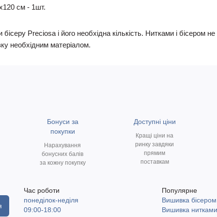
х120 см - 1шт.
 бісеру Preciosa і його необхідна кількість. Нитками і бісером 
ку необхідним матеріалом.
Бонуси за
Доступні ціни
покупки
Кращі ціни на
ринку завдяки
Нарахування
прямим
бонусних балів
поставкам
за кожну покупку
Час роботи
Популярне
понеділок-неділя
Вишивка бісером
я
09:00-18:00
Вишивка ниткам