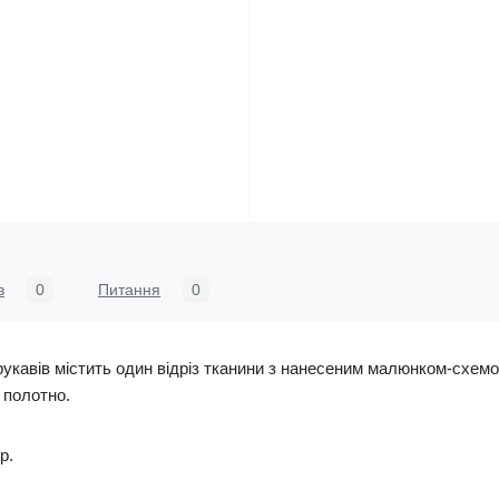
в
0
Питання
0
укавів містить один відріз тканини з нанесеним малюнком-схемо
е полотно.
р.