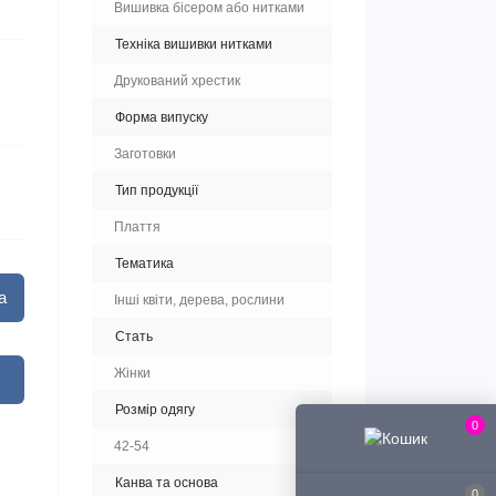
Вишивка бісером або нитками
Техніка вишивки нитками
Друкований хрестик
Форма випуску
Заготовки
Тип продукції
Плаття
Тематика
а
Інші квіти, дерева, рослини
Стать
Жінки
Розмір одягу
0
42-54
Канва та основа
0