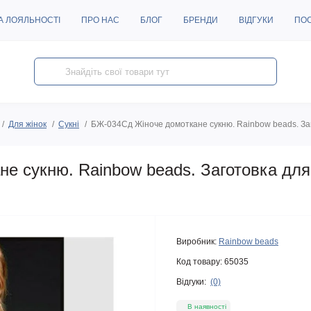
А ЛОЯЛЬНОСТІ
ПРО НАС
БЛОГ
БРЕНДИ
ВІДГУКИ
ПО
Для жінок
Сукні
БЖ-034Сд Жіноче домоткане сукню. Rainbow beads. За
е сукню. Rainbow beads. Заготовка дл
Виробник:
Rainbow beads
Код товару:
65035
Відгуки:
(0)
В наявності