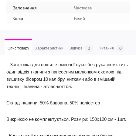
Заповнення
Часткове
Колір
Білий
0
0
Опис товару
Характеристики
Відгуків
Питання
Заготовка для пошиття жіночої сукні без рукавів містить
один відріз тканини з нанесеним малюнком-схемою під
вишивку бісером 10 калібру, нитками або в змішаній
техніці. Тканина - атлас-коттон.
Склад тканини: 50% бавовна, 50% поліестер
Викрійкою не комплектується. Розміри: 150х120 см - 1шт.
В інструкції вказані рекомендовані кольори бісеру