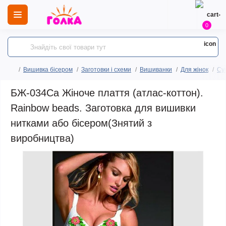
0
Вишивка бісером
Заготовки і схеми
Вишиванки
Для жінок
Сук
БЖ-034Са Жіноче плаття (атлас-коттон).
Rainbow beads. Заготовка для вишивки
нитками або бісером(Знятий з
виробництва)