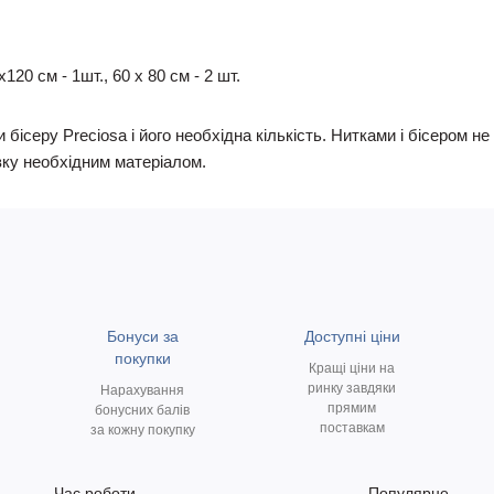
20 см - 1шт., 60 х 80 см - 2 шт.
 бісеру Preciosa і його необхідна кількість. Нитками і бісером 
ку необхідним матеріалом.
Бонуси за
Доступні ціни
покупки
Кращі ціни на
ринку завдяки
Нарахування
прямим
бонусних балів
поставкам
за кожну покупку
Час роботи
Популярне