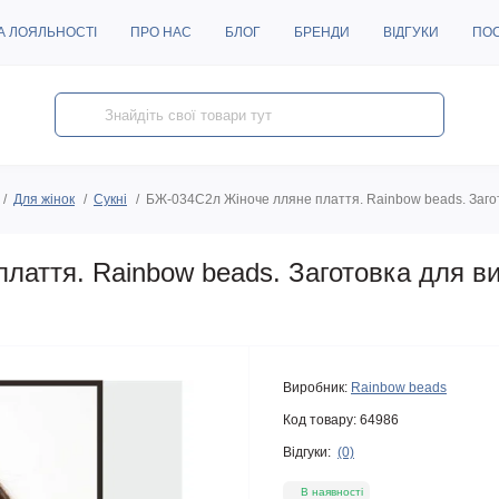
А ЛОЯЛЬНОСТІ
ПРО НАС
БЛОГ
БРЕНДИ
ВІДГУКИ
ПО
Для жінок
Сукні
БЖ-034С2л Жіноче лляне плаття. Rainbow beads. Заго
лаття. Rainbow beads. Заготовка для в
Виробник:
Rainbow beads
Код товару:
64986
Відгуки:
(0)
В наявності