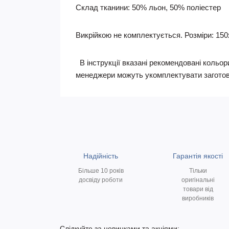
Склад тканини: 50% льон, 50% поліестер
Викрійкою не комплектується. Розміри: 150х1
В інструкції вказані рекомендовані кольори
менеджери можуть укомплектувати заготов
Надійність
Гарантія якості
Більше 10 років
Тільки
досвіду роботи
оригінальні
товари від
виробників
Слідкуйте за новинками та акціями: