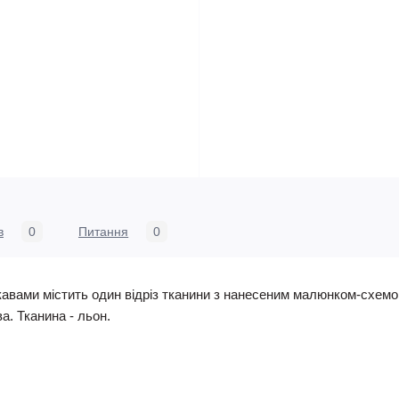
в
0
Питання
0
кавами містить один відріз тканини з нанесеним малюнком-схемою
ва. Тканина - льон.