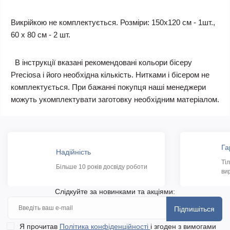
Викрійкою не комплектується. Розміри: 150х120 см - 1шт.,
60 х 80 см - 2 шт.
В інструкції вказані рекомендовані кольори бісеру
Preciosa і його необхідна кількість. Нитками і бісером не
комплектується. При бажанні покупця наші менеджери
можуть укомплектувати заготовку необхідним матеріалом.
Га
Надійність
Ті
Більше 10 років досвіду роботи
ви
Слідкуйте за новинками та акціями:
Підпишіться
Я прочитав
Політика конфіденційності
і згоден з вимогами