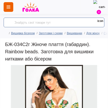
0
Вишивка бісером
Заготовки і схеми
Вишиванки
Для жінок
Сук
БЖ-034С2г Жіноче плаття (габардин).
Rainbow beads. Заготовка для вишивки
нитками або бісером