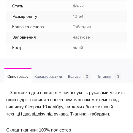
Стать
Жінки
Розмір одягу
42-54
Канва та основа
Габардин
Заповнення
Часткове
Колір
Білий
0
0
Опис товару
Характеристики
Відгуків
Питання
Заготовка для пошиття жіночої сукні c рукавами містить
один відріз тканини з нанесеним малюнком-схемою під
вишивку бісером 10 калібру, нитками або в змішаній
техніці і два відрізу під рукава. Тканина - габардин.
Склад тканини: 100% поліестер