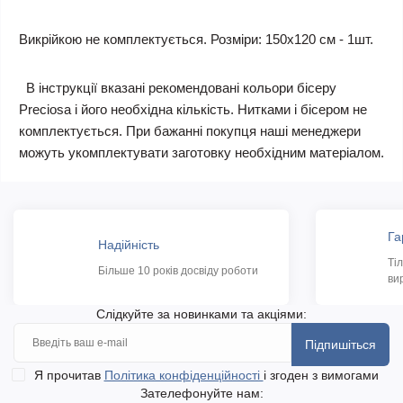
Викрійкою не комплектується. Розміри: 150х120 см - 1шт.
В інструкції вказані рекомендовані кольори бісеру
Preciosa і його необхідна кількість. Нитками і бісером не
комплектується. При бажанні покупця наші менеджери
можуть укомплектувати заготовку необхідним матеріалом.
Га
Надійність
Ті
Більше 10 років досвіду роботи
ви
Слідкуйте за новинками та акціями:
Підпишіться
Я прочитав
Політика конфіденційності
і згоден з вимогами
Зателефонуйте нам: