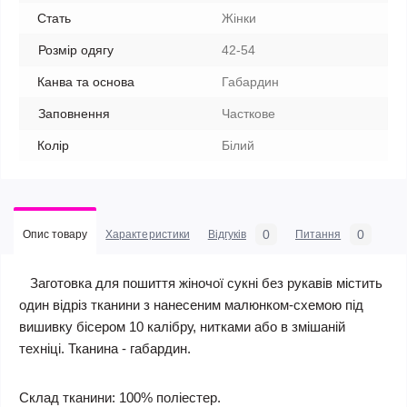
Стать
Жінки
Розмір одягу
42-54
Канва та основа
Габардин
Заповнення
Часткове
Колір
Білий
0
0
Опис товару
Характеристики
Відгуків
Питання
Заготовка для пошиття жіночої сукні без рукавів містить
один відріз тканини з нанесеним малюнком-схемою під
вишивку бісером 10 калібру, нитками або в змішаній
техніці. Тканина - габардин.
Склад тканини: 100% поліестер.