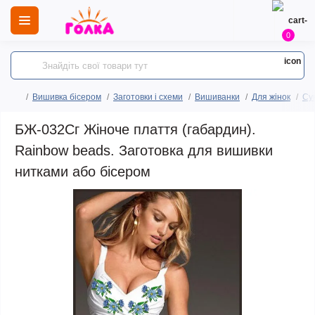
0
Вишивка бісером
Заготовки і схеми
Вишиванки
Для жінок
Сук
БЖ-032Сг Жіноче плаття (габардин).
Rainbow beads. Заготовка для вишивки
нитками або бісером