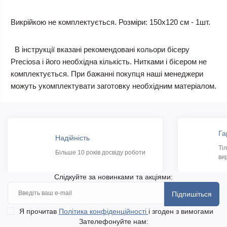
Викрійкою не комплектується. Розміри: 150х120 см - 1шт.
В інструкції вказані рекомендовані кольори бісеру
Preciosa і його необхідна кількість. Нитками і бісером не
комплектується. При бажанні покупця наші менеджери
можуть укомплектувати заготовку необхідним матеріалом.
Га
Надійність
Ті
Більше 10 років досвіду роботи
ви
Слідкуйте за новинками та акціями:
Підпишіться
Я прочитав
Політика конфіденційності
і згоден з вимогами
Зателефонуйте нам: