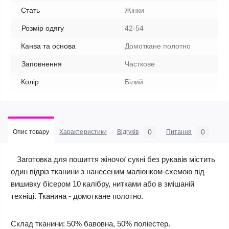
Стать
Жінки
Розмір одягу
42-54
Канва та основа
Домоткане полотно
Заповнення
Часткове
Колір
Білий
0
0
Опис товару
Характеристики
Відгуків
Питання
Заготовка для пошиття жіночої сукні без рукавів містить
один відріз тканини з нанесеним малюнком-схемою під
вишивку бісером 10 калібру, нитками або в змішаній
техніці. Тканина - домоткане полотно.
Склад тканини: 50% бавовна, 50% поліестер.