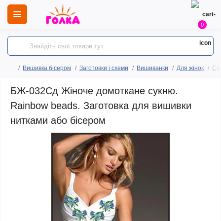
0
Вишивка бісером
Заготовки і схеми
Вишиванки
Для жінок
Сук
БЖ-032Сд Жіноче домоткане сукню.
Rainbow beads. Заготовка для вишивки
нитками або бісером