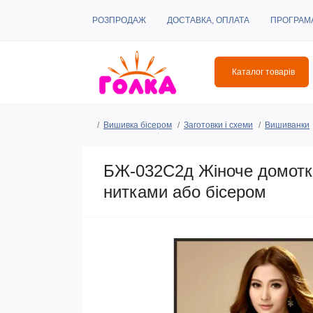
РОЗПРОДАЖ
ДОСТАВКА, ОПЛАТА
ПРОГРАМ
Каталог товарів
Вишивка бісером
Заготовки і схеми
Вишиванки
БЖ-032С2д Жіноче домотка
нитками або бісером