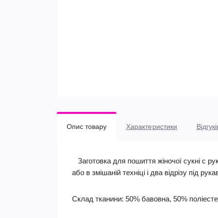
Опис товару
Характеристики
Відгукі
Заготовка для пошиття жіночої сукні c ру
або в змішаній техніці і два відрізу під рук
Склад тканини: 50% бавовна, 50% поліест