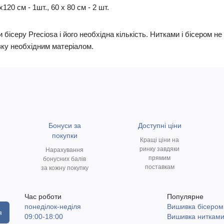
20 см - 1шт., 60 х 80 см - 2 шт.
 бісеру Preciosa і його необхідна кількість. Нитками і бісером 
ку необхідним матеріалом.
Бонуси за
Доступні ціни
покупки
Кращі ціни на
ринку завдяки
Нарахування
прямим
бонусних балів
поставкам
за кожну покупку
Час роботи
Популярне
понеділок-неділя
Вишивка бісером
я
09:00-18:00
Вишивка ниткам