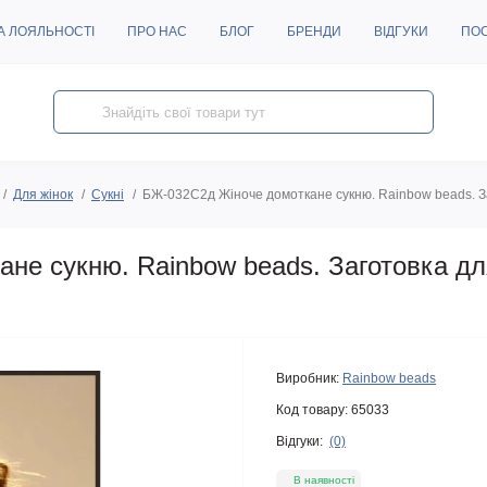
А ЛОЯЛЬНОСТІ
ПРО НАС
БЛОГ
БРЕНДИ
ВІДГУКИ
ПО
Для жінок
Сукні
БЖ-032С2д Жіноче домоткане сукню. Rainbow beads. З
не сукню. Rainbow beads. Заготовка д
Виробник:
Rainbow beads
Код товару:
65033
Відгуки:
(0)
В наявності