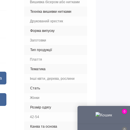
Вишивка бісером або нитками
Техніка вишивки нитками
Друкований хрестик
Форма випуску
Заготовки
Тип продукції
Плаття
Тематика
а
Інші квіти, дерева, рослини
Стать
Жінки
Розмір одягу
0
42-54
Канва та основа
0