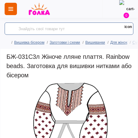
0
Вишивка бісером
Заготовки і схеми
Вишиванки
Для жінок
Сук
БЖ-031С3л Жіноче лляне плаття. Rainbow
beads. Заготовка для вишивки нитками або
бісером