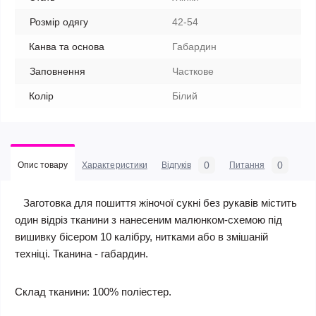
Розмір одягу
42-54
Канва та основа
Габардин
Заповнення
Часткове
Колір
Білий
0
0
Опис товару
Характеристики
Відгуків
Питання
Заготовка для пошиття жіночої сукні без рукавів містить
один відріз тканини з нанесеним малюнком-схемою під
вишивку бісером 10 калібру, нитками або в змішаній
техніці. Тканина - габардин.
Склад тканини: 100% поліестер.