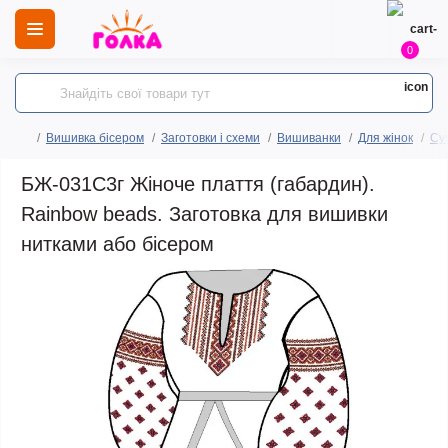
0
Вишивка бісером
Заготовки і схеми
Вишиванки
Для жінок
Сук
БЖ-031С3г Жіноче плаття (габардин).
Rainbow beads. Заготовка для вишивки
нитками або бісером