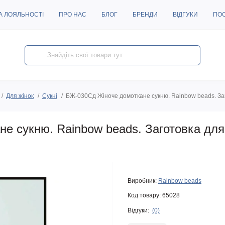
А ЛОЯЛЬНОСТІ
ПРО НАС
БЛОГ
БРЕНДИ
ВІДГУКИ
ПО
Для жінок
Сукні
БЖ-030Сд Жіноче домоткане сукню. Rainbow beads. За
е сукню. Rainbow beads. Заготовка дл
Виробник:
Rainbow beads
Код товару:
65028
Відгуки:
(0)