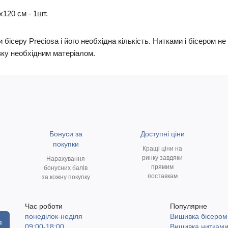
х120 см - 1шт.
 бісеру Preciosa і його необхідна кількість. Нитками і бісером 
ку необхідним матеріалом.
Бонуси за
Доступні ціни
покупки
Кращі ціни на
ринку завдяки
Нарахування
прямим
бонусних балів
поставкам
за кожну покупку
Час роботи
Популярне
понеділок-неділя
Вишивка бісером
я
09:00-18:00
Вишивка ниткам