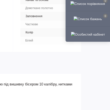
Канва та основа
0
Домоткане полотно
Заповнення
0
Часткове
Колір
Білий
ю під вишивку бісером 10 калібру, нитками