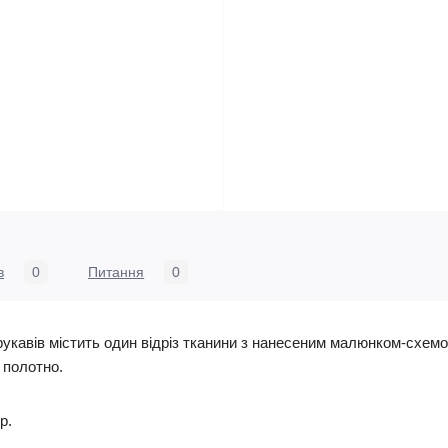
в
0
Питання
0
укавів містить один відріз тканини з нанесеним малюнком-схемо
е полотно.
р.