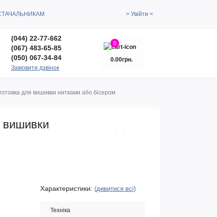
СТАЧАЛЬНИКАМ
> Увійти <
(044) 22-77-662
0
(067) 483-65-85
(050) 067-34-84
0.00грн.
Замовити дзвінок
готовка для вишивки нитками або бісером
я вишивки
Характеристики:
(дивитися всі)
Техніка