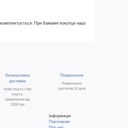
не комплектується. При бажанні покупця наші
Безкоштовна
Повернення
доставка
Повернення
протягом 14 днів
Нова пошта і Укр
пошта-
замовлення від
2000 грн
Інформація
Партнерам
и
Про нас