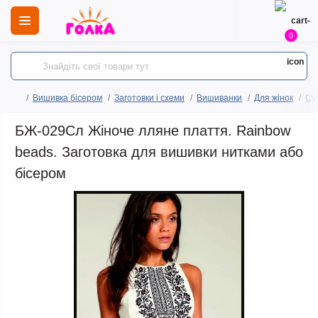
0
Вишивка бісером
Заготовки і схеми
Вишиванки
Для жінок
Сук
БЖ-029Сл Жіноче лляне плаття. Rainbow
beads. Заготовка для вишивки нитками або
бісером