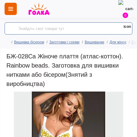
0
Вишивка бісером
Заготовки і схеми
Вишиванки
Для жінок
Сук
БЖ-028Са Жіноче плаття (атлас-коттон).
Rainbow beads. Заготовка для вишивки
нитками або бісером(Знятий з
виробництва)