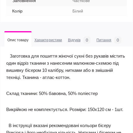
Заповнення
Часткове
Колір
Білий
0
0
Опис товару
Характеристики
Відгуків
Питання
Заготовка для пошиття жіночої сукні без рукавів містить
один відріз тканини з нанесеним малюнком-схемою під
вишивку бісером 10 калібру, нитками або в змішаній
техніці. Тканина - атлас-коттон.
Склад тканини: 50% бавовна, 50% поліестер
Викрійкою не комплектується. Розміри: 150х120 см - 1шт.
В інструкції вказані рекомендовані кольори бісеру
Preciosa і його необхідна кількість. Нитками і бісером не