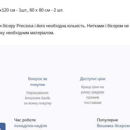
20 см - 1шт., 60 х 80 см - 2 шт.
 бісеру Preciosa і його необхідна кількість. Нитками і бісером 
ку необхідним матеріалом.
Бонуси за
Доступні ціни
покупки
Кращі ціни на
ринку завдяки
Нарахування
прямим
бонусних балів
поставкам
за кожну покупку
Час роботи
Популярне
понеділок-неділя
Вишивка бісером
я