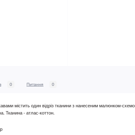
в
0
Питання
0
кавами містить один відріз тканини з нанесеним малюнком-схемою
ава. Тканина - атлас-коттон.
ер