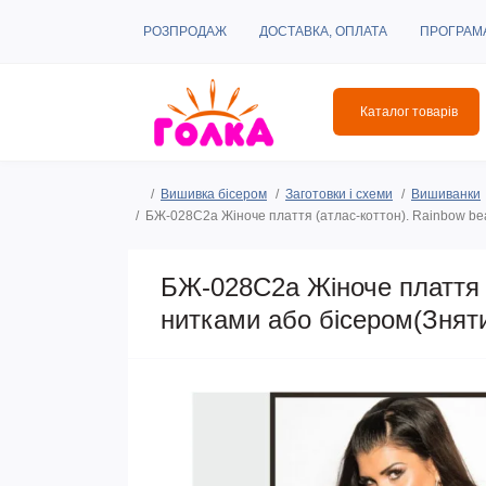
РОЗПРОДАЖ
ДОСТАВКА, ОПЛАТА
ПРОГРАМ
Каталог товарів
Вишивка бісером
Заготовки і схеми
Вишиванки
БЖ-028С2а Жіноче плаття (атлас-коттон). Rainbow bea
БЖ-028С2а Жіноче плаття (
нитками або бісером(Знят