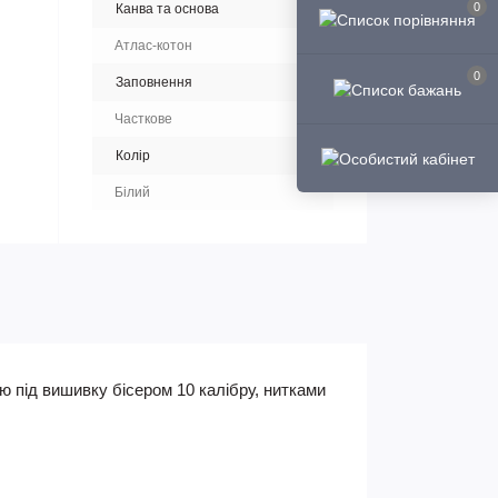
0
Канва та основа
Атлас-котон
0
Заповнення
Часткове
Колір
Білий
 під вишивку бісером 10 калібру, нитками