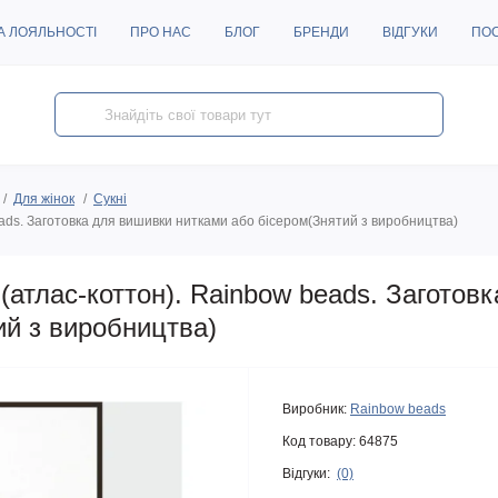
А ЛОЯЛЬНОСТІ
ПРО НАС
БЛОГ
БРЕНДИ
ВІДГУКИ
ПО
Для жінок
Сукні
ds. Заготовка для вишивки нитками або бісером(Знятий з виробництва)
атлас-коттон). Rainbow beads. Заготов
ий з виробництва)
Виробник:
Rainbow beads
Код товару:
64875
Відгуки:
(0)