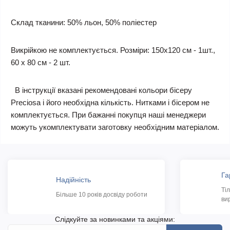
Склад тканини: 50% льон, 50% поліестер
Викрійкою не комплектується. Розміри: 150х120 см - 1шт.,
60 х 80 см - 2 шт.
В інструкції вказані рекомендовані кольори бісеру
Preciosa і його необхідна кількість. Нитками і бісером не
комплектується. При бажанні покупця наші менеджери
можуть укомплектувати заготовку необхідним матеріалом.
Га
Надійність
Ті
Більше 10 років досвіду роботи
ви
Слідкуйте за новинками та акціями: