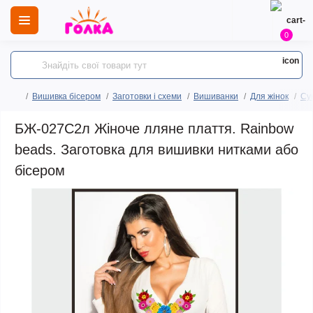
0
Вишивка бісером
Заготовки і схеми
Вишиванки
Для жінок
Сук
БЖ-027С2л Жіноче лляне плаття. Rainbow
beads. Заготовка для вишивки нитками або
бісером