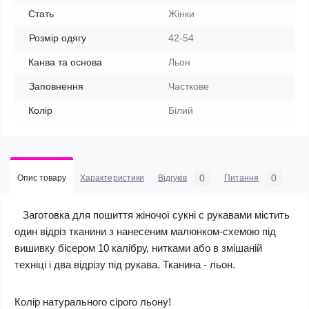
Стать
Жінки
Розмір одягу
42-54
Канва та основа
Льон
Заповнення
Часткове
Колір
Білий
0
0
Опис товару
Характеристики
Відгуків
Питання
Заготовка для пошиття жіночої сукні c рукавами містить
один відріз тканини з нанесеним малюнком-схемою під
вишивку бісером 10 калібру, нитками або в змішаній
техніці і два відрізу під рукава. Тканина - льон.
Колір натурального сірого льону!