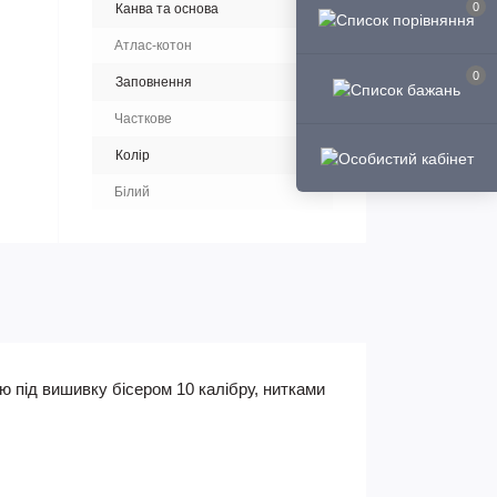
0
Канва та основа
Атлас-котон
0
Заповнення
Часткове
Колір
Білий
 під вишивку бісером 10 калібру, нитками