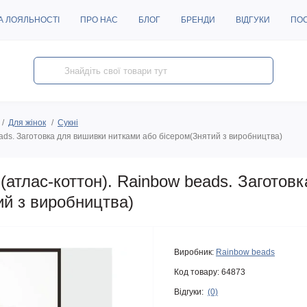
А ЛОЯЛЬНОСТІ
ПРО НАС
БЛОГ
БРЕНДИ
ВІДГУКИ
ПО
Для жінок
Сукні
ds. Заготовка для вишивки нитками або бісером(Знятий з виробництва)
атлас-коттон). Rainbow beads. Заготов
ий з виробництва)
Виробник:
Rainbow beads
Код товару:
64873
Відгуки:
(0)