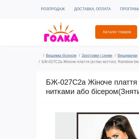
РОЗПРОДАЖ
ДОСТАВКА, ОПЛАТА
ПРОГРАМ
Каталог товарів
Вишивка бісером
Заготовки і схеми
Вишиванки
БЖ-027С2а Жіноче плаття (атлас-коттон). Rainbow bea
БЖ-027С2а Жіноче плаття (
нитками або бісером(Знят