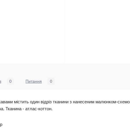
в
0
Питання
0
кавами містить один відріз тканини з нанесеним малюнком-схемою
ава. Тканина - атлас-коттон.
ер