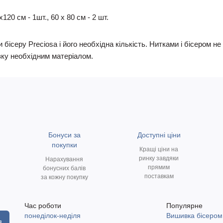
20 см - 1шт., 60 х 80 см - 2 шт.
 бісеру Preciosa і його необхідна кількість. Нитками і бісером 
ку необхідним матеріалом.
Бонуси за
Доступні ціни
покупки
Кращі ціни на
ринку завдяки
Нарахування
прямим
бонусних балів
поставкам
за кожну покупку
Час роботи
Популярне
понеділок-неділя
Вишивка бісером
я