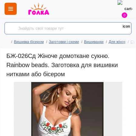
0
Вишивка бісером
Заготовки і схеми
Вишиванки
Для жінок
Сук
БЖ-026Сд Жіноче домоткане сукню.
Rainbow beads. Заготовка для вишивки
нитками або бісером