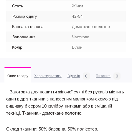
Стать
Жінки
Розмір одягу
42-54
Канва та основа
Домоткане полотно
Заповнення
Часткове
Колір
Білий
0
0
Опис товару
Характеристики
Відгуків
Питання
Заготовка для пошиття жіночої сукні без рукавів містить
один відріз тканини з нанесеним малюнком-схемою під
вишивку бісером 10 калібру, нитками або в змішаній
техніці. Тканина - домоткане полотно.
Склад тканини: 50% бавовна, 50% поліестер.