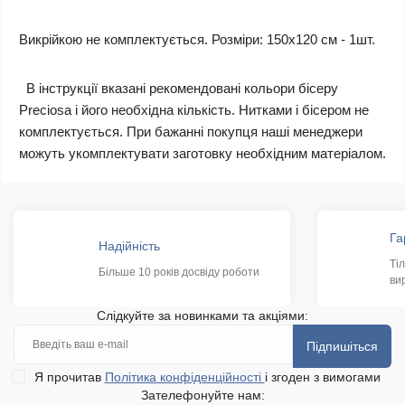
Викрійкою не комплектується. Розміри: 150х120 см - 1шт.
В інструкції вказані рекомендовані кольори бісеру
Preciosa і його необхідна кількість. Нитками і бісером не
комплектується. При бажанні покупця наші менеджери
можуть укомплектувати заготовку необхідним матеріалом.
Га
Надійність
Ті
Більше 10 років досвіду роботи
ви
Слідкуйте за новинками та акціями:
Підпишіться
Я прочитав
Політика конфіденційності
і згоден з вимогами
Зателефонуйте нам: