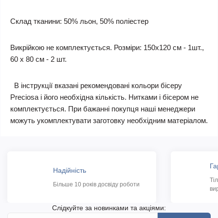
Склад тканини: 50% льон, 50% поліестер
Викрійкою не комплектується. Розміри: 150х120 см - 1шт.,
60 х 80 см - 2 шт.
В інструкції вказані рекомендовані кольори бісеру
Preciosa і його необхідна кількість. Нитками і бісером не
комплектується. При бажанні покупця наші менеджери
можуть укомплектувати заготовку необхідним матеріалом.
Га
Надійність
Ті
Більше 10 років досвіду роботи
ви
Слідкуйте за новинками та акціями: