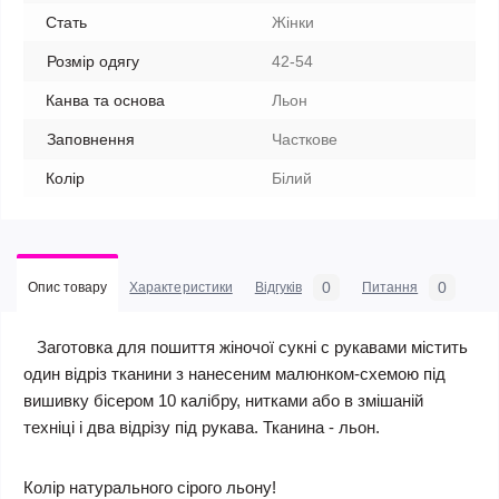
Стать
Жінки
Розмір одягу
42-54
Канва та основа
Льон
Заповнення
Часткове
Колір
Білий
0
0
Опис товару
Характеристики
Відгуків
Питання
Заготовка для пошиття жіночої сукні c рукавами містить
один відріз тканини з нанесеним малюнком-схемою під
вишивку бісером 10 калібру, нитками або в змішаній
техніці і два відрізу під рукава. Тканина - льон.
Колір натурального сірого льону!