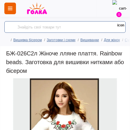
0
Вишивка бісером
Заготовки і схеми
Вишиванки
Для жінок
Сук
БЖ-026С2л Жіноче лляне плаття. Rainbow
beads. Заготовка для вишивки нитками або
бісером