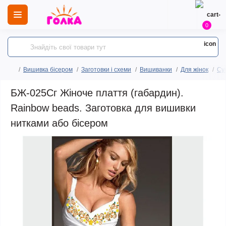
0
Вишивка бісером
Заготовки і схеми
Вишиванки
Для жінок
Сук
БЖ-025Сг Жіноче плаття (габардин).
Rainbow beads. Заготовка для вишивки
нитками або бісером