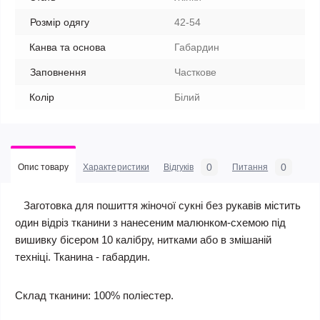
Розмір одягу
42-54
Канва та основа
Габардин
Заповнення
Часткове
Колір
Білий
0
0
Опис товару
Характеристики
Відгуків
Питання
Заготовка для пошиття жіночої сукні без рукавів містить
один відріз тканини з нанесеним малюнком-схемою під
вишивку бісером 10 калібру, нитками або в змішаній
техніці. Тканина - габардин.
Склад тканини: 100% поліестер.