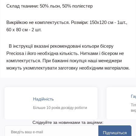
Склад тканини: 50% льон, 50% поліестер
Викрійкою не комплектується. Розміри: 150х120 см - 1шт.,
60 х 80 см - 2 шт.
В інструкції вказані рекомендовані кольори бісеру
Preciosa і його необхідна кількість. Нитками і бісером не
комплектується. При бажанні покупця наші менеджери
можуть укомплектувати заготовку необхідним матеріалом.
Га
Надійність
Ті
Більше 10 років досвіду роботи
ви
Слідкуйте за новинками та акціями:
Підпишіться