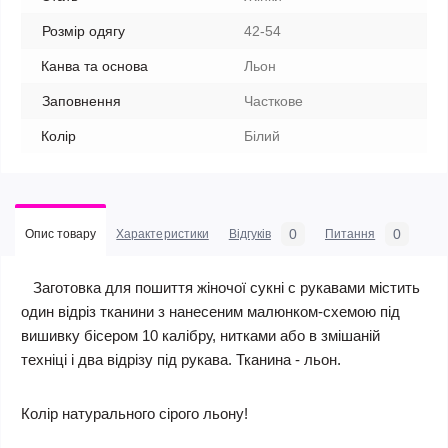
Розмір одягу
42-54
Канва та основа
Льон
Заповнення
Часткове
Колір
Білий
0
0
Опис товару
Характеристики
Відгуків
Питання
Заготовка для пошиття жіночої сукні c рукавами містить
один відріз тканини з нанесеним малюнком-схемою під
вишивку бісером 10 калібру, нитками або в змішаній
техніці і два відрізу під рукава. Тканина - льон.
Колір натурального сірого льону!