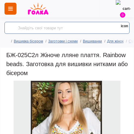
0
Вишивка бісером
Заготовки і схеми
Вишиванки
Для жінок
Сук
БЖ-025С2л Жіноче лляне плаття. Rainbow
beads. Заготовка для вишивки нитками або
бісером