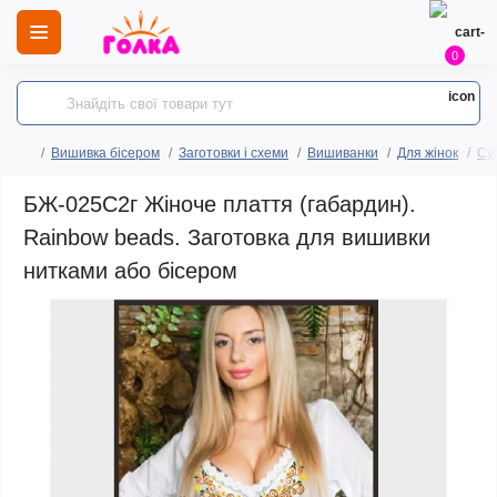
0
Вишивка бісером
Заготовки і схеми
Вишиванки
Для жінок
Сук
БЖ-025С2г Жіноче плаття (габардин).
Rainbow beads. Заготовка для вишивки
нитками або бісером