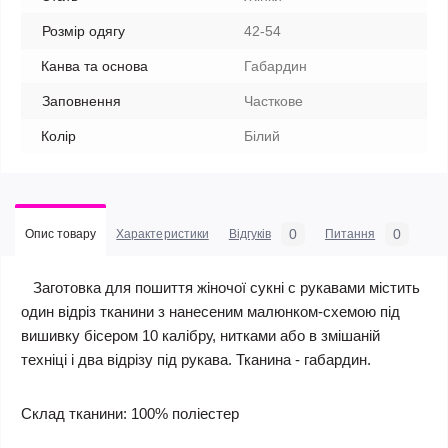
Розмір одягу
42-54
Канва та основа
Габардин
Заповнення
Часткове
Колір
Білий
0
0
Опис товару
Характеристики
Відгуків
Питання
Заготовка для пошиття жіночої сукні c рукавами містить
один відріз тканини з нанесеним малюнком-схемою під
вишивку бісером 10 калібру, нитками або в змішаній
техніці і два відрізу під рукава. Тканина - габардин.
Склад тканини: 100% поліестер