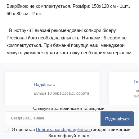
Викрійкою не комплектується. Розміри: 150х120 см - 1шт.,
60 х 80 см - 2 шт.
В інструкції вказані рекомендовані кольори бісеру
Preciosa і його необхідна кількість. Нитками і бісером не
комплектується. При бажанні покупця наші менеджери
можуть укомплектувати заготовку необхідним матеріалом.
Га
Надійність
Ті
Більше 10 років досвіду роботи
ви
Слідкуйте за новинками та акціями:
Підпишіться
Я прочитав
Політика конфіденційності
і згоден з вимогами
Зателефонуйте нам: