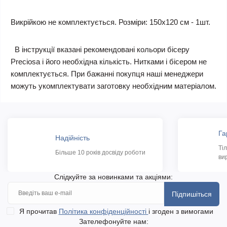
Викрійкою не комплектується. Розміри: 150х120 см - 1шт.
В інструкції вказані рекомендовані кольори бісеру
Preciosa і його необхідна кількість. Нитками і бісером не
комплектується. При бажанні покупця наші менеджери
можуть укомплектувати заготовку необхідним матеріалом.
Га
Надійність
Ті
Більше 10 років досвіду роботи
ви
Слідкуйте за новинками та акціями:
Підпишіться
Я прочитав
Політика конфіденційності
і згоден з вимогами
Зателефонуйте нам: