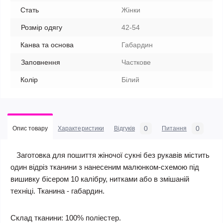
Стать
Жінки
Розмір одягу
42-54
Канва та основа
Габардин
Заповнення
Часткове
Колір
Білий
0
0
Опис товару
Характеристики
Відгуків
Питання
Заготовка для пошиття жіночої сукні без рукавів містить
один відріз тканини з нанесеним малюнком-схемою під
вишивку бісером 10 калібру, нитками або в змішаній
техніці. Тканина - габардин.
Склад тканини: 100% поліестер.