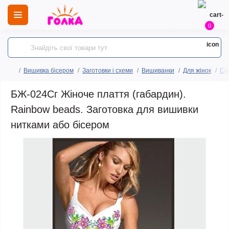
0
Вишивка бісером
Заготовки і схеми
Вишиванки
Для жінок
Сук
БЖ-024Сг Жіноче плаття (габардин).
Rainbow beads. Заготовка для вишивки
нитками або бісером