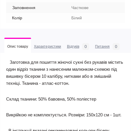
Заповнення
Часткове
Колір
Білий
0
0
Опис товару
Характеристики
Відгуків
Питання
Заготовка для пошиття жіночої сукні без рукавів містить
один відріз тканини з нанесеним малюнком-схемою під
вишивку бісером 10 калібру, нитками або в змішаній
техніці. Тканина - атлас-коттон.
Склад тканини: 50% бавовна, 50% поліестер
Викрійкою не комплектується. Розміри: 150х120 см - 1шт.
В інструкції вказані рекомендовані кольори бісеру