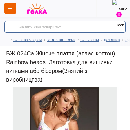
0
Вишивка бісером
Заготовки і схеми
Вишиванки
Для жінок
Сук
БЖ-024Са Жіноче плаття (атлас-коттон).
Rainbow beads. Заготовка для вишивки
нитками або бісером(Знятий з
виробництва)