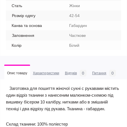
Стать
Жінки
Розмір одягу
42-54
Канва та основа
Габардин
Заповнення
Часткове
Колір
Білий
0
0
Опис товару
Характеристики
Відгуків
Питання
Заготовка для пошиття жіночої сукні c рукавами містить
один відріз тканини з нанесеним малюнком-схемою під
вишивку бісером 10 калібру, нитками або в змішаній
техніці і два відрізу під рукава. Тканина - габардин.
Склад тканини: 100% поліестер