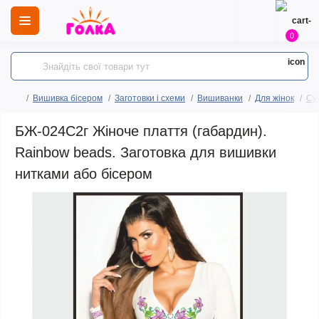
0
Вишивка бісером
Заготовки і схеми
Вишиванки
Для жінок
Сук
БЖ-024С2г Жіноче плаття (габардин).
Rainbow beads. Заготовка для вишивки
нитками або бісером