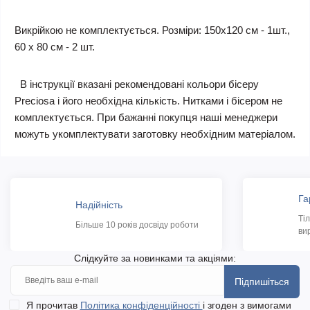
Викрійкою не комплектується. Розміри: 150х120 см - 1шт.,
60 х 80 см - 2 шт.
В інструкції вказані рекомендовані кольори бісеру
Preciosa і його необхідна кількість. Нитками і бісером не
комплектується. При бажанні покупця наші менеджери
можуть укомплектувати заготовку необхідним матеріалом.
Га
Надійність
Ті
Більше 10 років досвіду роботи
ви
Слідкуйте за новинками та акціями:
Підпишіться
Я прочитав
Політика конфіденційності
і згоден з вимогами