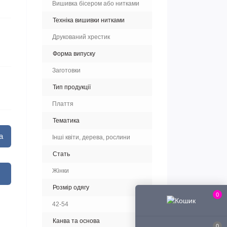
Вишивка бісером або нитками
Техніка вишивки нитками
Друкований хрестик
Форма випуску
Заготовки
Тип продукції
Плаття
Тематика
а
Інші квіти, дерева, рослини
Стать
Жінки
Розмір одягу
0
42-54
Канва та основа
0