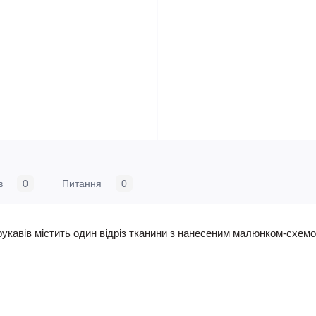
в
0
Питання
0
укавів містить один відріз тканини з нанесеним малюнком-схемо