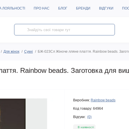
А ЛОЯЛЬНОСТІ
ПРО НАС
БЛОГ
БРЕНДИ
ВІДГУКИ
ПО
Для жінок
Сукні
БЖ-023Сл Жіноче лляне плаття. Rainbow beads. Загот
аття. Rainbow beads. Заготовка для ви
Виробник:
Rainbow beads
Код товару:
64964
Відгуки:
(0)
В наявності