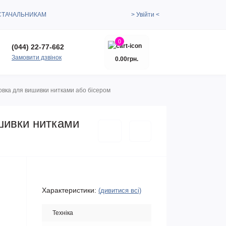
СТАЧАЛЬНИКАМ
> Увійти <
0
(044) 22-77-662
Замовити дзвінок
0.00грн.
овка для вишивки нитками або бісером
шивки нитками
Характеристики:
(дивитися всі)
Техніка