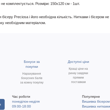
не комплектується. Розміри: 150х120 см - 1шт.
 бісеру Preciosa і його необхідна кількість. Нитками і бісером 
ку необхідним матеріалом.
Бонуси за
Доступні ціни
покупки
Кращі ціни на
ринку завдяки
Нарахування
прямим
бонусних балів
поставкам
за кожну покупку
Час роботи
Популярне
понеділок-неділя
Вишивка бісером
я
09:00-18:00
Вишивка ниткам