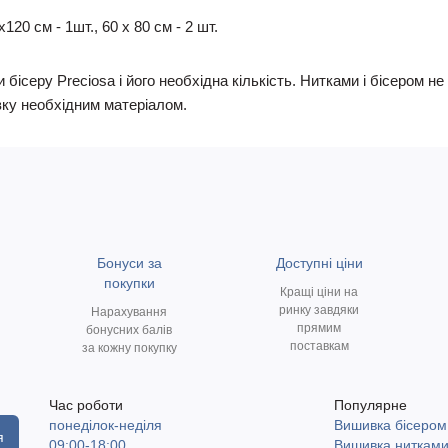
20 см - 1шт., 60 х 80 см - 2 шт.
 бісеру Preciosa і його необхідна кількість. Нитками і бісером 
ку необхідним матеріалом.
Бонуси за
Доступні ціни
покупки
Кращі ціни на
ринку завдяки
Нарахування
прямим
бонусних балів
поставкам
за кожну покупку
Час роботи
Популярне
понеділок-неділя
Вишивка бісером
я
09:00-18:00
Вишивка ниткам