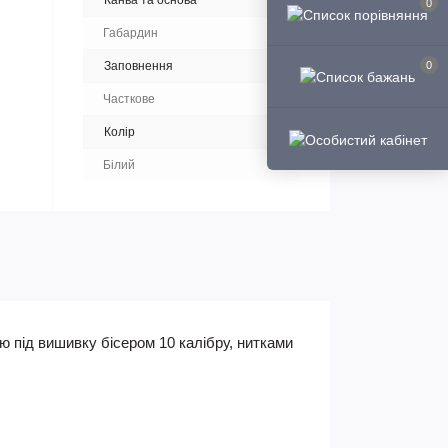
Канва та основа
0
Габардин
Заповнення
0
Часткове
Колір
Білий
 під вишивку бісером 10 калібру, нитками