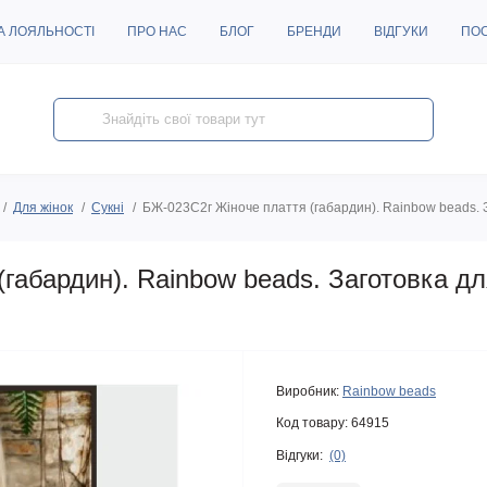
А ЛОЯЛЬНОСТІ
ПРО НАС
БЛОГ
БРЕНДИ
ВІДГУКИ
ПО
Для жінок
Сукні
БЖ-023С2г Жіноче плаття (габардин). Rainbow beads. 
габардин). Rainbow beads. Заготовка д
Виробник:
Rainbow beads
Код товару:
64915
Відгуки:
(0)