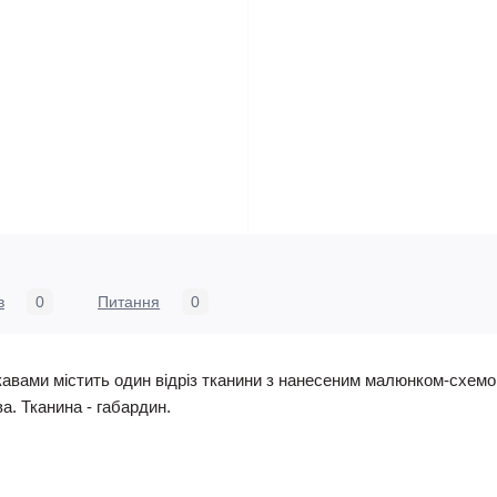
в
0
Питання
0
кавами містить один відріз тканини з нанесеним малюнком-схемою
ава. Тканина - габардин.