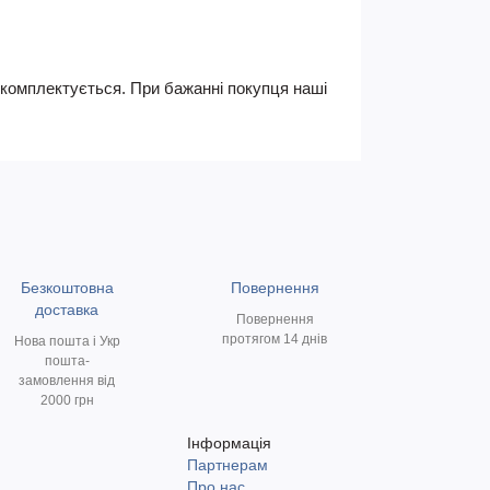
не комплектується. При бажанні покупця наші
Безкоштовна
Повернення
доставка
Повернення
протягом 14 днів
Нова пошта і Укр
пошта-
замовлення від
2000 грн
Інформація
Партнерам
и
Про нас