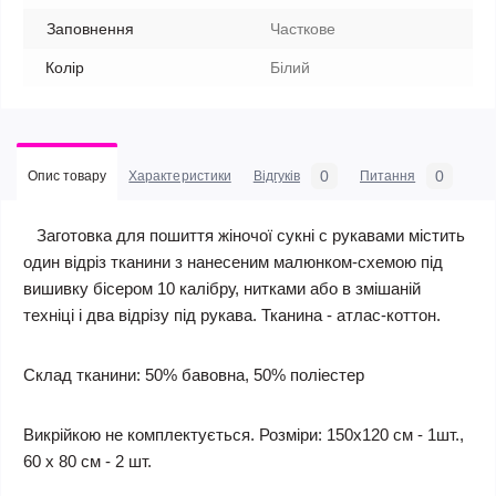
Заповнення
Часткове
Колір
Білий
0
0
Опис товару
Характеристики
Відгуків
Питання
Заготовка для пошиття жіночої сукні c рукавами містить
один відріз тканини з нанесеним малюнком-схемою під
вишивку бісером 10 калібру, нитками або в змішаній
техніці і два відрізу під рукава. Тканина - атлас-коттон.
Склад тканини: 50% бавовна, 50% поліестер
Викрійкою не комплектується. Розміри: 150х120 см - 1шт.,
60 х 80 см - 2 шт.