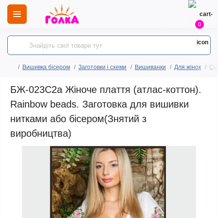
0
Вишивка бісером
Заготовки і схеми
Вишиванки
Для жінок
Сук
БЖ-023С2а Жіноче плаття (атлас-коттон).
Rainbow beads. Заготовка для вишивки
нитками або бісером(Знятий з
виробництва)