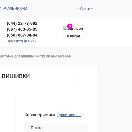
СТАЧАЛЬНИКАМ
> Увійти <
(044) 22-77-662
0
(067) 483-65-85
(050) 067-34-84
0.00грн.
Замовити дзвінок
аготовка для вишивки нитками або бісером
я вишивки
Характеристики:
(дивитися всі)
Техніка