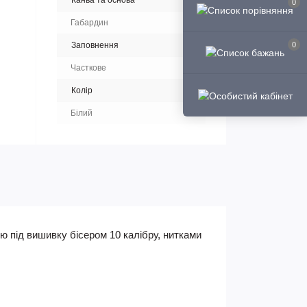
Канва та основа
0
Габардин
Заповнення
0
Часткове
Колір
Білий
ю під вишивку бісером 10 калібру, нитками