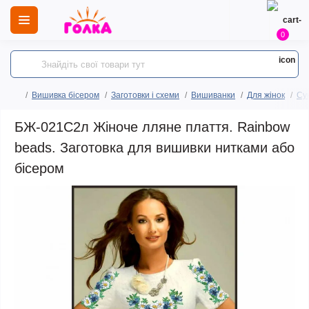
0
Вишивка бісером
Заготовки і схеми
Вишиванки
Для жінок
Сук
БЖ-021С2л Жіноче лляне плаття. Rainbow
beads. Заготовка для вишивки нитками або
бісером