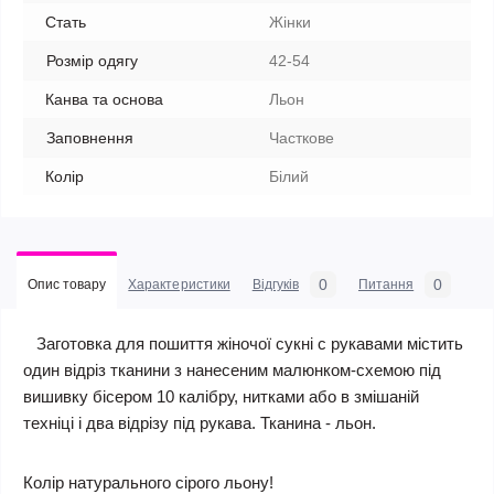
Стать
Жінки
Розмір одягу
42-54
Канва та основа
Льон
Заповнення
Часткове
Колір
Білий
0
0
Опис товару
Характеристики
Відгуків
Питання
Заготовка для пошиття жіночої сукні c рукавами містить
один відріз тканини з нанесеним малюнком-схемою під
вишивку бісером 10 калібру, нитками або в змішаній
техніці і два відрізу під рукава. Тканина - льон.
Колір натурального сірого льону!