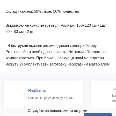
Склад тканини: 50% льон, 50% поліестер
Викрійкою не комплектується. Розміри: 150х120 см - 1шт.,
60 х 80 см - 2 шт.
В інструкції вказані рекомендовані кольори бісеру
Preciosa і його необхідна кількість. Нитками і бісером не
комплектується. При бажанні покупця наші менеджери
можуть укомплектувати заготовку необхідним матеріалом.
Га
Надійність
Ті
Більше 10 років досвіду роботи
ви
Слідкуйте за новинками та акціями: