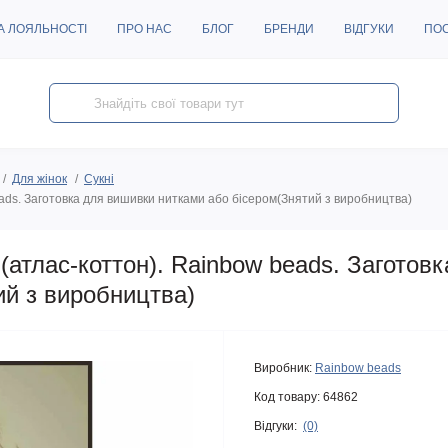
А ЛОЯЛЬНОСТІ
ПРО НАС
БЛОГ
БРЕНДИ
ВІДГУКИ
ПО
Для жінок
Сукні
ds. Заготовка для вишивки нитками або бісером(Знятий з виробництва)
атлас-коттон). Rainbow beads. Заготов
ий з виробництва)
Виробник:
Rainbow beads
Код товару:
64862
Відгуки:
(0)