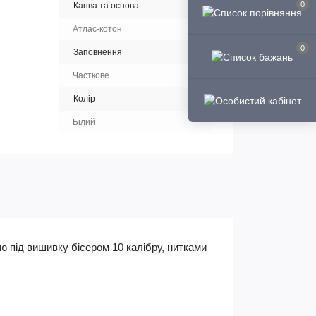
0
Канва та основа
Атлас-котон
0
Заповнення
Часткове
Колір
Білий
 під вишивку бісером 10 калібру, нитками