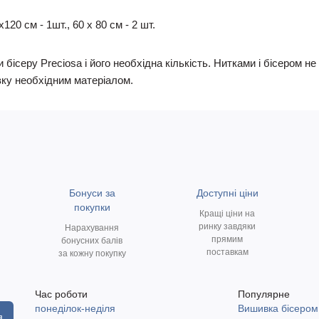
20 см - 1шт., 60 х 80 см - 2 шт.
 бісеру Preciosa і його необхідна кількість. Нитками і бісером 
ку необхідним матеріалом.
Бонуси за
Доступні ціни
покупки
Кращі ціни на
ринку завдяки
Нарахування
прямим
бонусних балів
поставкам
за кожну покупку
Час роботи
Популярне
понеділок-неділя
Вишивка бісером
я