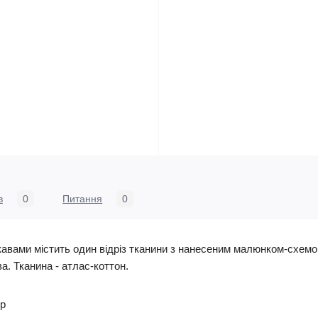
в
0
Питання
0
кавами містить один відріз тканини з нанесеним малюнком-схемою
ава. Тканина - атлас-коттон.
ер