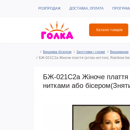
РОЗПРОДАЖ
ДОСТАВКА, ОПЛАТА
ПРОГРАМ
Каталог товарів
Вишивка бісером
Заготовки і схеми
Вишиванки
БЖ-021С2а Жіноче плаття (атлас-коттон). Rainbow bea
БЖ-021С2а Жіноче плаття (
нитками або бісером(Знят