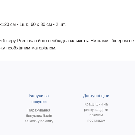
20 см - 1шт., 60 х 80 см - 2 шт.
 бісеру Preciosa і його необхідна кількість. Нитками і бісером 
ку необхідним матеріалом.
Бонуси за
Доступні ціни
покупки
Кращі ціни на
ринку завдяки
Нарахування
прямим
бонусних балів
поставкам
за кожну покупку