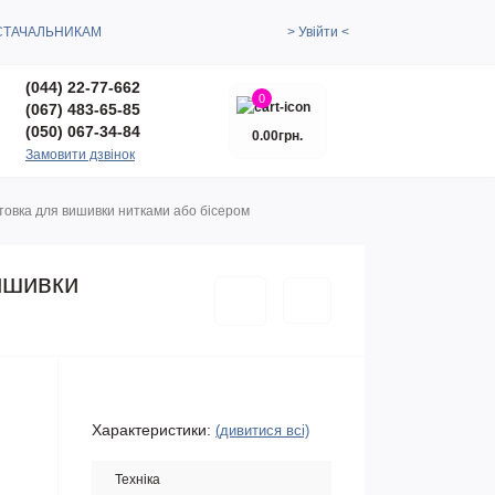
СТАЧАЛЬНИКАМ
> Увійти <
(044) 22-77-662
0
(067) 483-65-85
(050) 067-34-84
0.00грн.
Замовити дзвінок
товка для вишивки нитками або бісером
ишивки
Характеристики:
(дивитися всі)
Техніка