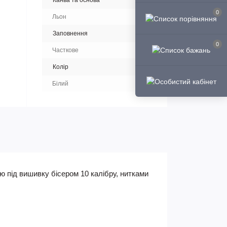
Канва та основа
0
Льон
Заповнення
0
Часткове
Колір
Білий
 під вишивку бісером 10 калібру, нитками