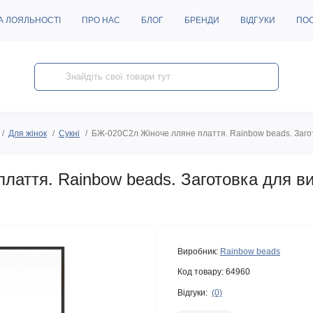
А ЛОЯЛЬНОСТІ
ПРО НАС
БЛОГ
БРЕНДИ
ВІДГУКИ
ПО
Для жінок
Сукні
БЖ-020С2л Жіноче лляне плаття. Rainbow beads. Заго
лаття. Rainbow beads. Заготовка для в
Виробник:
Rainbow beads
Код товару:
64960
Відгуки:
(0)