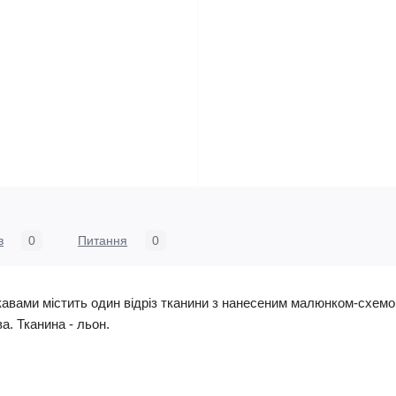
в
0
Питання
0
кавами містить один відріз тканини з нанесеним малюнком-схемою
ва. Тканина - льон.