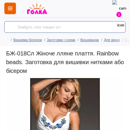
0
Вишивка бісером
Заготовки і схеми
Вишиванки
Для жінок
Сук
БЖ-018Сл Жіноче лляне плаття. Rainbow
beads. Заготовка для вишивки нитками або
бісером