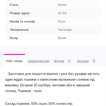
Стать
Жінки
Розмір одягу
42-54
Канва та основа
Льон
Заповнення
Часткове
Колір
Білий
0
0
Опис товару
Характеристики
Відгуків
Питання
Заготовка для пошиття жіночої сукні без рукавів містить
один відріз тканини з нанесеним малюнком-схемою під
вишивку бісером 10 калібру, нитками або в змішаній
техніці. Тканина - льон.
Склад тканини: 50% льон, 50% поліестер.