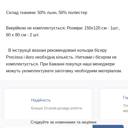
Склад тканини: 50% льон, 50% поліестер
Викрійкою не комплектується. Розміри: 150х120 см - 1шт.,
60 х 80 см - 2 шт.
В інструкції вказані рекомендовані кольори бісеру
Preciosa і його необхідна кількість. Нитками і бісером не
комплектується. При бажанні покупця наші менеджери
можуть укомплектувати заготовку необхідним матеріалом.
Га
Надійність
Ті
Більше 10 років досвіду роботи
ви
Слідкуйте за новинками та акціями: