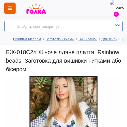
0
Вишивка бісером
Заготовки і схеми
Вишиванки
Для жінок
Сук
БЖ-018С2л Жіноче лляне плаття. Rainbow
beads. Заготовка для вишивки нитками або
бісером