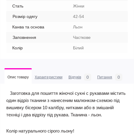
Стать
Жінки
Розмір одягу
42-54
Канва та основа
Льон
Заповнення
Часткове
Колір
Білий
0
0
Опис товару
Характеристики
Відгуків
Питання
Заготовка для пошиття жіночої сукні c рукавами містить
один відріз тканини з нанесеним малюнком-схемою під
вишивку бісером 10 калібру, нитками або в змішаній
техніці і два відрізу під рукава. Тканина - льон.
Колір натурального сірого льону!